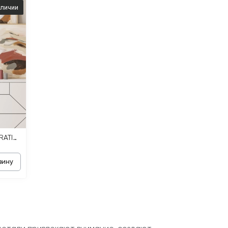
аличии
Статуэтка настольная DECORATIVE OBJECT MAX BLACK
зину