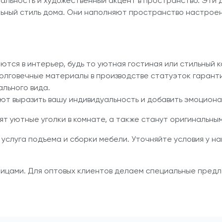
альность и художественный акцент в пространство. Эти 
ьный стиль дома. Они наполняют пространство настрое
тся в интерьер, будь то уютная гостиная или стильный к
олговечные материалы в производстве статуэток гарант
льного вида.
т выразить вашу индивидуальность и добавить эмоциона
т уютные уголки в комнате, а также станут оригинальны
 услуга подъема и сборки мебели. Уточняйте условия у на
ицами. Для оптовых клиентов делаем специальные предл