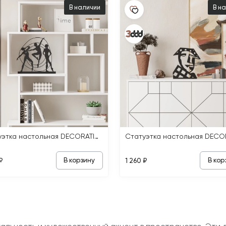
В наличии
В н
Статуэтка настольная DECORATIVE OBJECT POSE BLACK
В корзину
В кор
₽
1 260 ₽