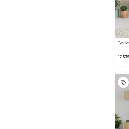
Тумб
17 535