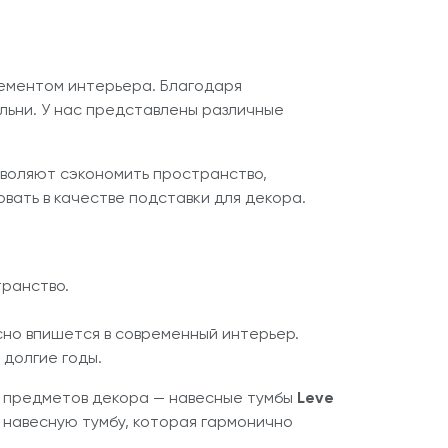
лементом интерьера. Благодаря
льни. У нас представлены различные
зволяют сэкономить пространство,
овать в качестве подставки для декора.
транство.
сно впишется в современный интерьер.
 долгие годы.
ли предметов декора — навесные тумбы
Leve
ь навесную тумбу, которая гармонично