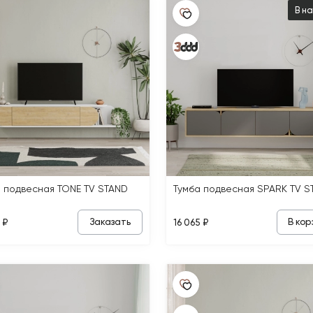
В н
а подвесная TONE TV STAND
Тумба подвесная SPARK TV S
Заказать
В кор
 ₽
16 065 ₽