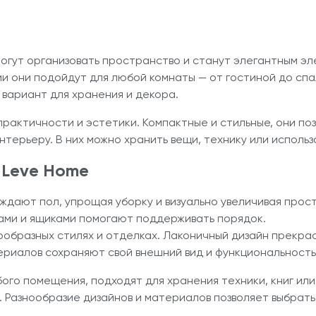
огут организовать пространство и станут элегантным э
ии они подойдут для любой комнаты — от гостиной до спа
 вариант для хранения и декора.
рактичности и эстетики. Компактные и стильные, они по
нтерьеру. В них можно хранить вещи, технику или использ
б
Leve Home
ждают пол, упрощая уборку и визуально увеличивая прос
ами и ящиками помогают поддерживать порядок.
ообразных стилях и отделках. Лаконичный дизайн прекра
ериалов сохраняют свой внешний вид и функциональность
бого помещения, подходят для хранения техники, книг и
. Разнообразие дизайнов и материалов позволяет выбрат