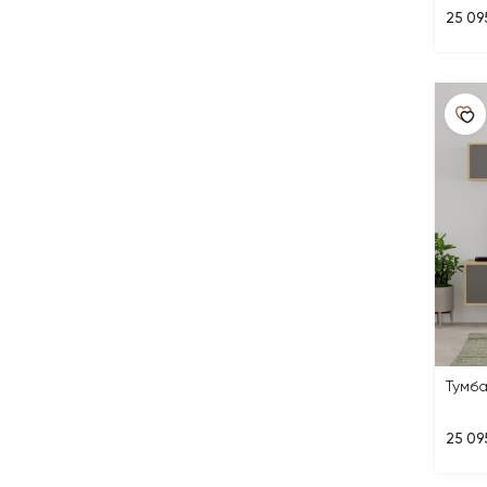
25 09
Тумба
25 09