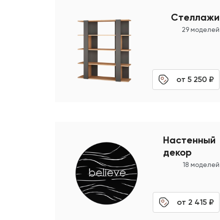
Ассортимент
Красивые тумб
Стеллажи
29 моделей
Ассортимент
от 5 250 ₽
Приставные ст
Настенный
декор
18 моделей
от 2 415 ₽