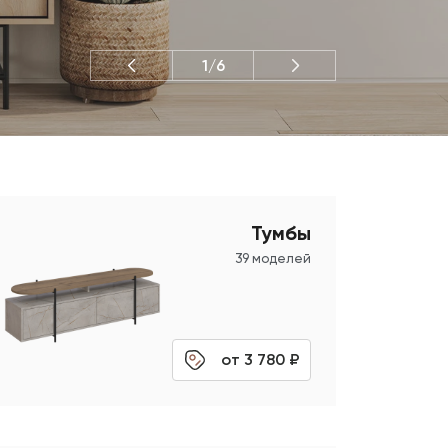
1/6
Тумбы
39 моделей
от 3 780 ₽