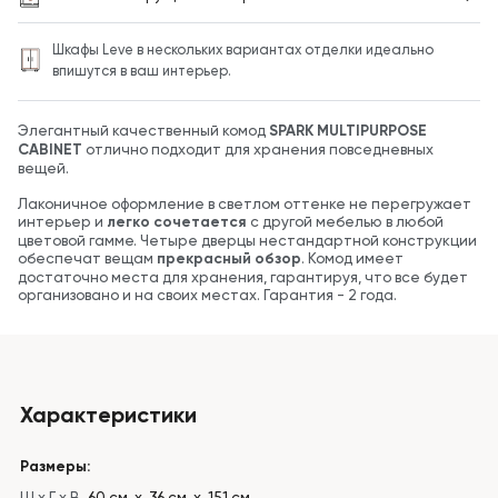
Шкафы Leve в нескольких вариантах отделки идеально
впишутся в ваш интерьер.
Элегантный качественный комод
SPARK MULTIPURPOSE
CABINET
отлично подходит для хранения повседневных
вещей.
Лаконичное оформление в светлом оттенке не перегружает
интерьер и
легко сочетается
с другой мебелью в любой
цветовой гамме. Четыре дверцы нестандартной конструкции
обеспечат вещам
прекрасный обзор
. Комод имеет
достаточно места для хранения, гарантируя, что все будет
организовано и на своих местах. Гарантия - 2 года.
Характеристики
Размеры:
Ш x Г x В
60 см х 36 см х 151 см