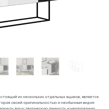
остоящий из нескольких отдельных ящиков, является
торая своей оригинальностью и необычным видом
ркнуть вашу творческую личность и незаурядную