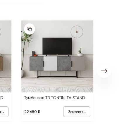
Тумба под Т
22 680 ₽
ND
Тумба под ТВ TONTINI TV STAND
ть
Заказать
22 680 ₽