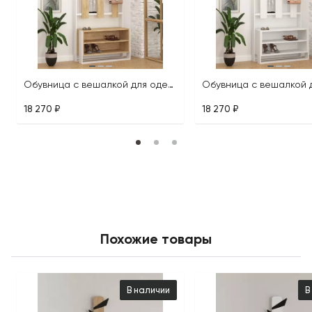
Обувница с вешалкой для одежды CHESTER HALL STAND
18 270 ₽
18 270 ₽
Похожие товары
В наличии
В