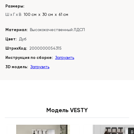
Размеры:
Ш x Г x В
100 см х 30 см х 61 см
Материал:
Высококачественный ЛДСП
Цвет:
Дуб
ШтрихКод:
2000000054315
Инструкция по сборке:
Загрузить
3D модель:
Загрузить
Модель VESTY
В