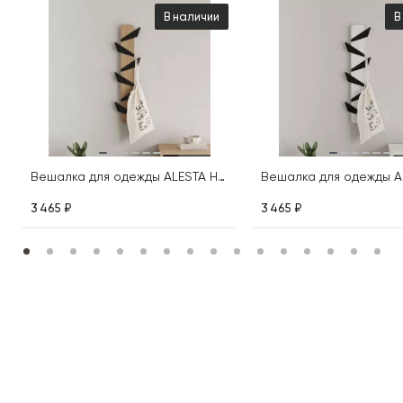
В наличии
В
Вешалка для одежды ALESTA HANGER
3 465 ₽
3 465 ₽