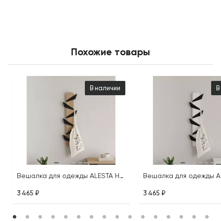
Похожие товары
В наличии
В
Вешалка для одежды ALESTA HANGER
3 465 ₽
3 465 ₽