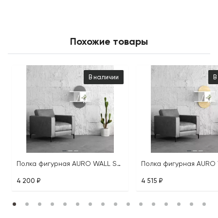
Похожие товары
В наличии
В
Полка фигурная AURO WALL SHELF
4 200 ₽
4 515 ₽