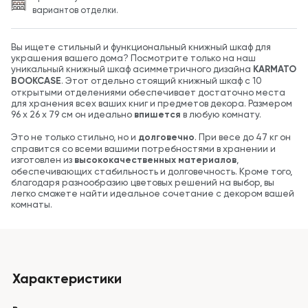
вариантов отделки.
Вы ищете стильный и функциональный книжный шкаф для
украшения вашего дома? Посмотрите только на наш
уникальный книжный шкаф асимметричного дизайна
KARMATO
BOOKCASE
. Этот отдельно стоящий книжный шкаф с 10
открытыми отделениями обеспечивает достаточно места
для хранения всех ваших книг и предметов декора. Размером
96 х 26 х 79 см он идеально
впишется
в любую комнату.
Это не только стильно, но и
долговечно
. При весе до 47 кг он
справится со всеми вашими потребностями в хранении и
изготовлен из
высококачественных материалов
,
обеспечивающих стабильность и долговечность. Кроме того,
благодаря разнообразию цветовых решений на выбор, вы
легко сможете найти идеальное сочетание с декором вашей
комнаты.
Характеристики