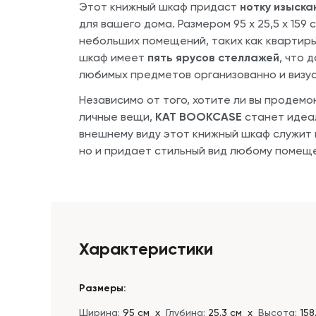
Этот книжный шкаф придаст
нотку изыска
для вашего дома. Размером 95 x 25,5 x 15
небольших помещений, таких как квартиры
шкаф имеет
пять ярусов стеллажей
, что 
любимых предметов организованно и визу
Независимо от того, хотите ли вы продемо
личные вещи,
KAT BOOKCASE
станет идеа
внешнему виду этот книжный шкаф служит 
но и придает стильный вид любому помещ
Характеристики
Размеры:
Ширина:
95 см
х
Глубина:
25.3 см
х
Высота:
158