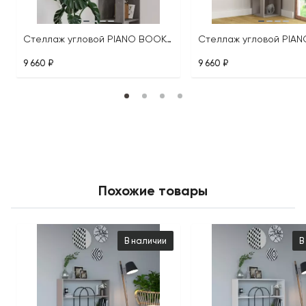
Стеллаж угловой PIANO BOOKCASE
9 660 ₽
9 660 ₽
Похожие товары
В наличии
В