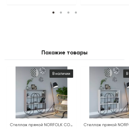
Похожие товары
В наличии
В
Стеллаж прямой NORFOLK CONSOLE