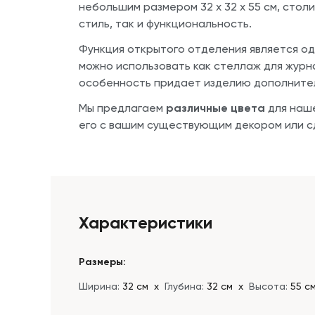
небольшим размером 32 х 32 х 55 см, стол
стиль, так и функциональность.
Функция открытого отделения является о
можно использовать как стеллаж для журн
особенность придает изделию дополнител
Мы предлагаем
различные цвета
для наше
его с вашим существующим декором или сд
Характеристики
Размеры:
Ширина:
32 см
х
Глубина:
32 см
х
Высота:
55 с