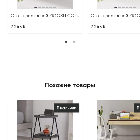
Стол приставной ZIGOSH COFFEE TABLE
7 245 ₽
7 245 ₽
Похожие товары
В наличии
В