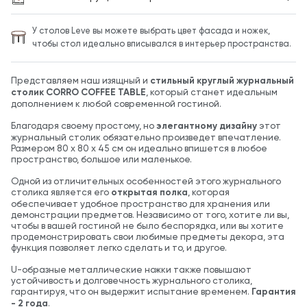
У столов Leve вы можете выбрать цвет фасада и ножек,
чтобы стол идеально вписывался в интерьер пространства.
Представляем наш изящный и
стильный круглый журнальный
столик CORRO COFFEE TABLE
, который станет идеальным
дополнением к любой современной гостиной.
Благодаря своему простому, но
элегантному дизайну
этот
журнальный столик обязательно произведет впечатление.
Размером 80 х 80 х 45 см он идеально впишется в любое
пространство, большое или маленькое.
Одной из отличительных особенностей этого журнального
столика является его
открытая полка
, которая
обеспечивает удобное пространство для хранения или
демонстрации предметов. Независимо от того, хотите ли вы,
чтобы в вашей гостиной не было беспорядка, или вы хотите
продемонстрировать свои любимые предметы декора, эта
функция позволяет легко сделать и то, и другое.
U-образные металлические ножки также повышают
устойчивость и долговечность журнального столика,
гарантируя, что он выдержит испытание временем.
Гарантия
- 2 года
.