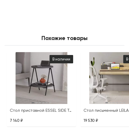
Похожие товары
В наличии
В
Стол приставной ESSEL SIDE TABLE
7 140 ₽
19 530 ₽