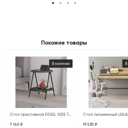
Похожие товары
В наличии
В
Стол приставной ESSEL SIDE TABLE
7 140 ₽
19 530 ₽