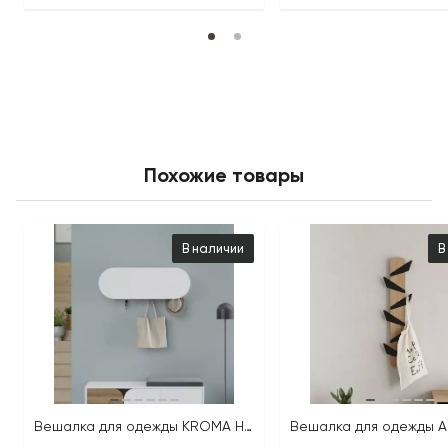
Похожие товары
В наличии
В
Вешалка для одежды KROMA HANGER