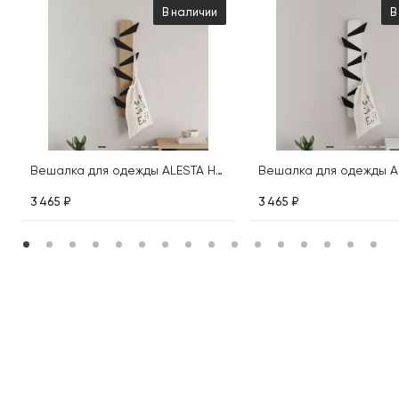
В наличии
В
Вешалка для одежды ALESTA HANGER
3 465 ₽
3 465 ₽