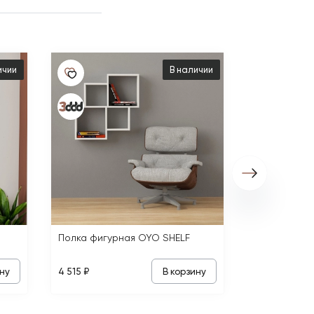
Полка фигур
ичии
В наличии
4 515 ₽
Полка фигурная OYO SHELF
ну
В корзину
4 515 ₽