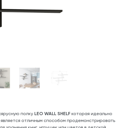
хярусную полку
LEO WALL SHELF
которая идеально
 является отличным способом продемонстрировать
 хранения книг, игрушек или цветов в детской,