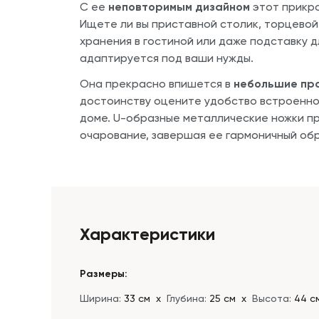
С ее
неповторимым дизайном
этот прикро
Ищете ли вы приставной столик, торцевой 
хранения в гостиной или даже подставку 
адаптируется под ваши нужды.
Она прекрасно впишется в
небольшие пр
достоинству оцените удобство встроенно
доме. U-образные металлические ножки п
очарование, завершая ее гармоничный обр
Характеристики
Размеры:
Ширина:
33 см
х
Глубина:
25 см
х
Высота:
44 с