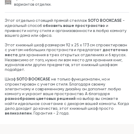
вариантов отделки.
Этот отдельно стоящий прямой стеллаж
SOTO BOOKCASE
-
идеальный способ
обновить ваше пространство
и
привнести нотку стиля и организованности в любую комнату
вашего дома или офиса.
Этот книжный шкаф размером 92 x 25 x 173 см спроектирован
с учетом небольших пространств и предлагает
достаточно
места
для хранения в трех открытых отделениях и 6 ярусах.
Независимо от того, нужно ли вам место для хранения книг,
журналов или других предметов, этот книжный шкаф вам
подойдет.
Шкаф
SOTO BOOKCASE
не только функционален, но и
спроектирован с учетом стиля. Благодаря своему
элегантному и современному дизайну он дополнит любую
комнату и украсит ваше пространство. А благодаря
разнообразию цветовых решений
на выбор вы сможете
найти идеальное сочетание с декором вашей комнаты. Когда
дело доходит до качества, этот книжный шкаф просто
великолепен
. Гарантия - 2 года.