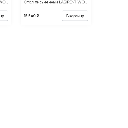
Стол письменный PAPILLON WORKING TABLE
Стол письменный LABIRENT WORKING TABLE
ну
В корзину
15 540 ₽