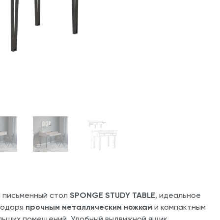
й письменный стол
SPONGE STUDY TABLE
, идеальное
агодаря
прочным металлическим ножкам
и компактным
льших помещений. Удобный выдвижной ящик