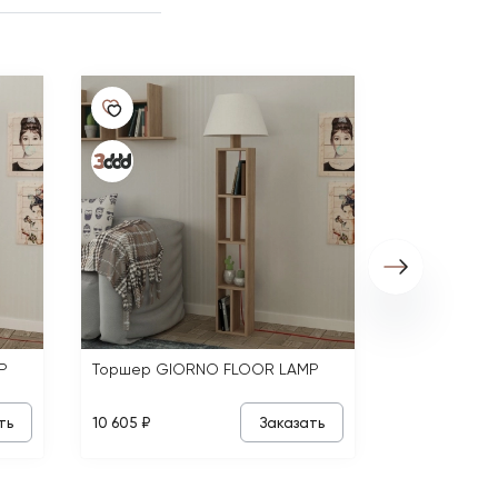
Торшер GIO
10 605 ₽
P
Торшер GIORNO FLOOR LAMP
ть
Заказать
10 605 ₽