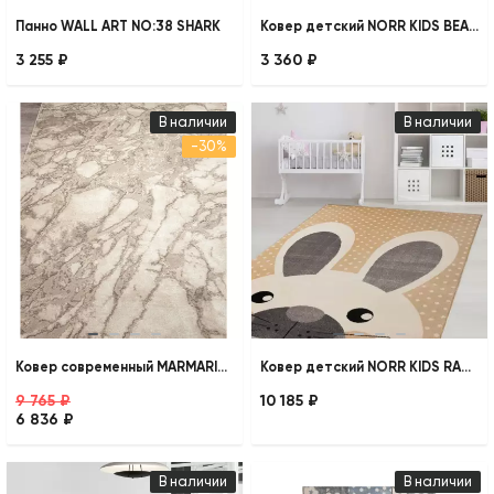
Панно WALL ART NO:38 SHARK
Ковер детский NORR KIDS BEARS
3 255 ₽
3 360 ₽
В наличии
В наличии
-30%
Ковер современный MARMARIS 400 BEIGE
Ковер детский NORR KIDS RABBIT
9 765 ₽
10 185 ₽
6 836 ₽
В наличии
В наличии