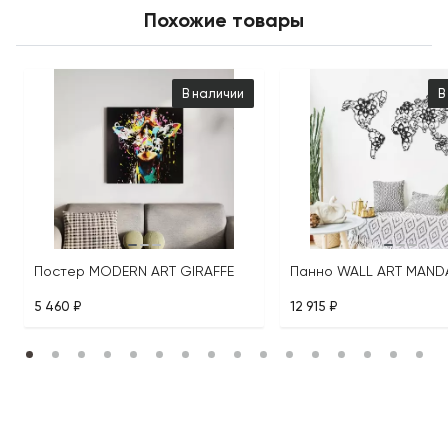
Похожие товары
В наличии
В
Постер MODERN ART GIRAFFE
Панно WALL ART MAND
5 460 ₽
12 915 ₽