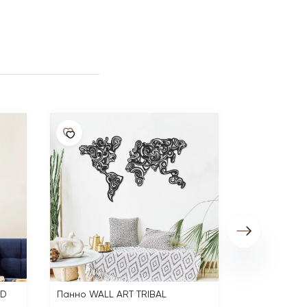
Панно WALL
7 140 ₽
LD
Панно WALL ART TRIBAL