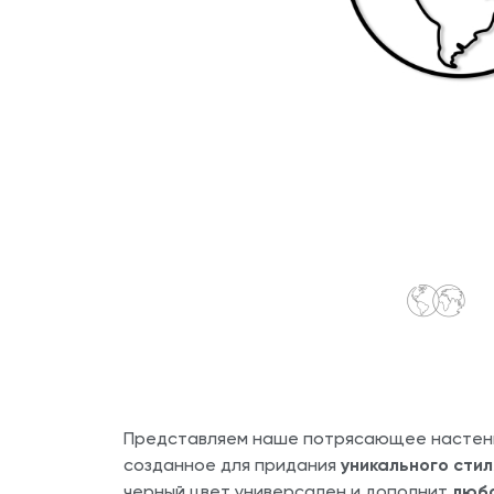
Представляем наше потрясающее настен
созданное для придания
уникального стил
черный цвет универсален и дополнит
любо