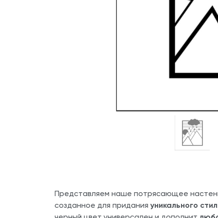
Представляем наше потрясающее настен
созданное для придания
уникального стил
черный цвет универсален и дополнит
любо