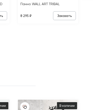
LD
Панно WALL ART TRIBAL
ть
Заказать
8 295 ₽
Панно WALL 
ичии
В наличии