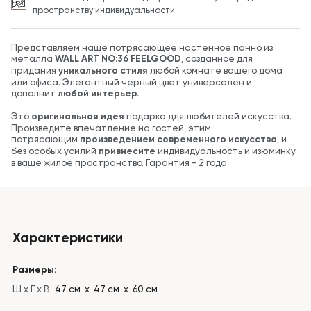
пространству индивидуальности.
Представляем наше потрясающее настенное панно из
металла
WALL ART NO:36 FEELGOOD
, созданное для
придания
уникального стиля
любой комнате вашего дома
или офиса. Элегантный черный цвет универсален и
дополнит
любой интерьер.
Это
оригинальная идея
подарка для любителей искусства.
Произведите впечатление на гостей, этим
потрясающим
произведением современного искусства
, и
без особых усилий
привнесите
индивидуальность и изюминку
в ваше жилое пространство. Гарантия - 2 года
Характеристики
Размеры:
Ш x Г x В
47 см х 47 см х 60 см