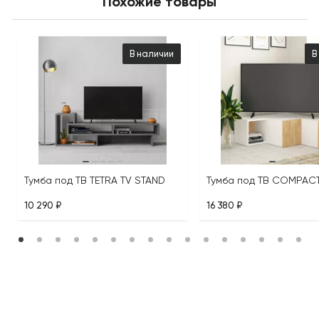
Похожие товары
В наличии
В
Тумба под ТВ TETRA TV STAND
10 290 ₽
16 380 ₽