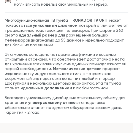
могли вписать модель в свой уникальный интерьер.
Многофункциональная ТВ тумба
TRONADOR TV UNIT
может
похвастаться
уникальным дизайном
, который отличает ее от
традиционных подставок для телевизоров. При ширине 260
см это
идеальный размер
для размещения больших
телевизоров диагональю до 55 дюймов и идеально подходит
для больших помещений.
Эта модель оснащена четырьмя шкафчиками и восемью
открытыми отсеками, что обеспечивает достаточно места
для хранения всех ваших мультимедийных принадлежностей
первой необходимости.
Металлические детали
придают
изделию нотку индустриального стиля, в то время как
современный вид подставки дополнит любой интерьер.
Доступная в нескольких цветовых вариантах, эта тв тумба
станет
идеальным дополнением
к любой гостиной.
Благодаря уникальному дизайну, вместительному объему для
хранения и
универсальному стилю
эта подставка
обязательно станет предметом обсуждения в вашем доме.
Гарантия - 2 года.