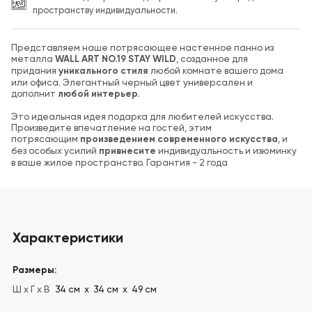
пространству индивидуальности.
Представляем наше потрясающее настенное панно из
металла
WALL ART NO.19 STAY WILD
, созданное для
придания
уникального стиля
любой комнате вашего дома
или офиса. Элегантный черный цвет универсален и
дополнит
любой интерьер.
Это идеальная идея подарка для любителей искусства.
Произведите впечатление на гостей, этим
потрясающим
произведением современного искусства
, и
без особых усилий
привнесите
индивидуальность и изюминку
в ваше жилое пространство. Гарантия - 2 года
Характеристики
Размеры:
Ш x Г x В
34 см х 34 см х 49 см