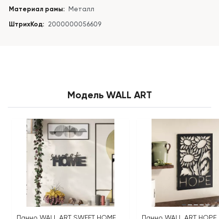
Материал рамы:
Металл
ШтрихКод:
2000000056609
Модель WALL ART
Панно WALL ART SWEET HOME
Панно WALL ART HOPE