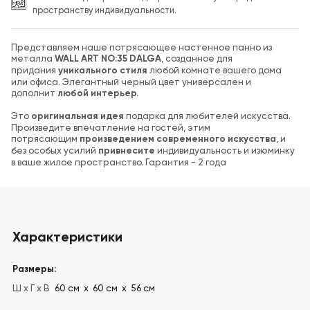
пространству индивидуальности.
Представляем наше потрясающее настенное панно из
металла
WALL ART NO:35 DALGA
, созданное для
придания
уникального стиля
любой комнате вашего дома
или офиса. Элегантный черный цвет универсален и
дополнит
любой интерьер.
Это
оригинальная идея
подарка для любителей искусства.
Произведите впечатление на гостей, этим
потрясающим
произведением современного искусства
, и
без особых усилий
привнесите
индивидуальность и изюминку
в ваше жилое пространство. Гарантия - 2 года
Характеристики
Размеры:
Ш x Г x В
60 см х 60 см х 56 см