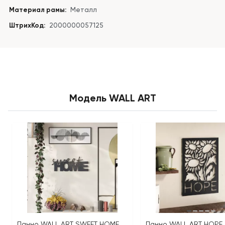
Материал рамы:
Металл
ШтрихКод:
2000000057125
Модель WALL ART
Панно WALL ART SWEET HOME
Панно WALL ART HOPE