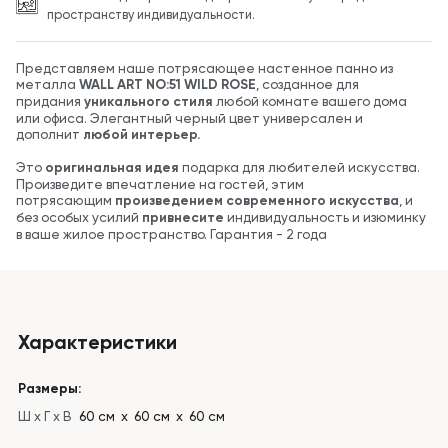
пространству индивидуальности.
Представляем наше потрясающее настенное панно из
металла
WALL ART NO:51 WILD ROSE
, созданное для
придания
уникального стиля
любой комнате вашего дома
или офиса. Элегантный черный цвет универсален и
дополнит
любой интерьер.
Это
оригинальная идея
подарка для любителей искусства.
Произведите впечатление на гостей, этим
потрясающим
произведением современного искусства
, и
без особых усилий
привнесите
индивидуальность и изюминку
в ваше жилое пространство. Гарантия - 2 года
Характеристики
Размеры:
Ш x Г x В
60 см х 60 см х 60 см