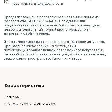
пространству индивидуальности.
Представляем наше потрясающее настенное панно из
металла
WALL ART NO.7 SCRATCH
, созданное для
придания
уникального стиля
любой комнате вашего дома
или офиса. Элегантный черный цвет универсален и
дополнит
любой интерьер.
Это
оригинальная идея
подарка для любителей искусства.
Произведите впечатление на гостей, этим
потрясающим
произведением современного искусства
, и
без особых усилий
привнесите
индивидуальность и изюминку
в ваше жилое пространство. Гарантия - 2 года
Характеристики
Размеры:
Ш x Г x В
39 см х 39 см х 49 см