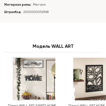
Материал рамы:
Металл
ШтрихКод:
2000000056968
Модель WALL ART
Панно WALL ART SWEET HOME
Панно WALL ART HOPE