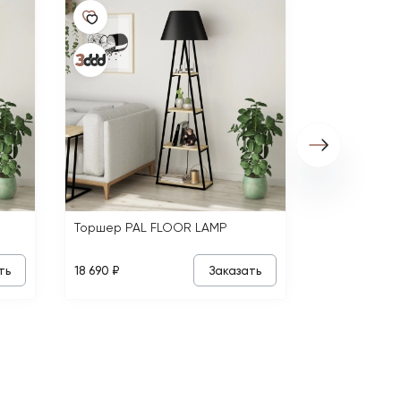
Торшер PAL
18 690 ₽
Торшер PAL FLOOR LAMP
ть
Заказать
18 690 ₽