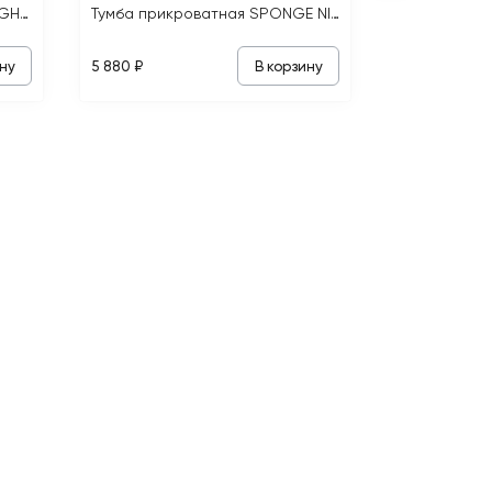
Тумба прикроватная ELOS NIGHTSTAND SET
Тумба прикроватная SPONGE NIGHTSTAND
ну
В корзину
5 880 ₽