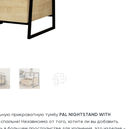
льную прикроватную тумбу
PAL NIGHTSTAND WITH
пальне! Независимо от того, хотите ли вы добавить
ь в большем пространстве для хранения, это изделие -